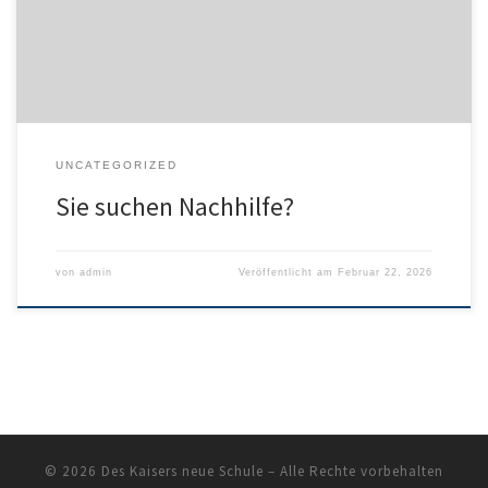
UNCATEGORIZED
Sie suchen Nachhilfe?
von
admin
Veröffentlicht am
Februar 22, 2026
© 2026
Des Kaisers neue Schule
– Alle Rechte vorbehalten