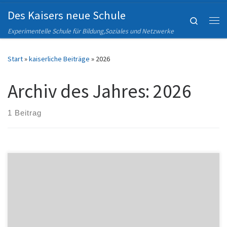
Des Kaisers neue Schule
Zum Inhalt springen
Search
Me
Experimentelle Schule für Bildung,Soziales und Netzwerke
Start
»
kaiserliche Beiträge
»
2026
Archiv des Jahres:
2026
1 Beitrag